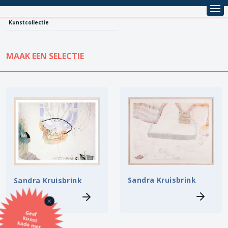
Kunstcollectie
MAAK EEN SELECTIE
KUNSTCOLLECTIE
Leentarief
Koopprijs
Alle kunstwerken
Lenen
Vestiging
Kopen
Stijl
Sandra Kruisbrink
Sandra Kruisbrink
Onderwerp
Geef
kunst
kado met
de SBK
Techniek