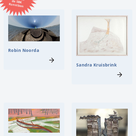
Kunstbon
Kunstenaar
Formaat
Orientatie
Robin Noorda
Sandra Kruisbrink
Kleur
Zoeken
Kerncollectie
⟨
6451 items.
Pagina:
1
2
3
4
5
6
7
8
9
10
11
12
13
14
15
16
17
18
19
20
21
22
23
24
25
26
27
28
29
30
31
⟩
32
33
34
35
36