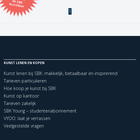
Kunstbon
1
Kunstenaar
Formaat
Orientatie
KUNST LENEN EN KOPEN
Kleur
Kunst lenen bij SBK: makkelijk, betaalbaar en inspirerend
Tarieven particulieren
Zoeken
Hoe koop je kunst bij SBK
Kunst op kantoor
Tarieven zakelijk
Kerncollectie
SBK Young – studentenabonnement
1 items.
Pagina:
1
VYOO: laat je verrassen
Veelgestelde vragen