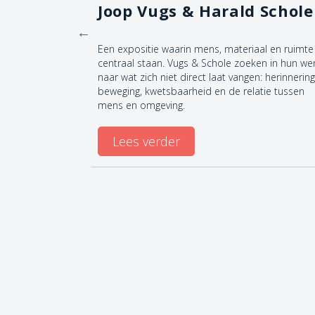
nst-
Joop Vugs & Harald Schole
nismaken met
Een expositie waarin mens, materiaal en ruimte
! Onze
centraal staan. Vugs & Schole zoeken in hun we
bij onze
naar wat zich niet direct laat vangen: herinnering
euk én
beweging, kwetsbaarheid en de relatie tussen
verschillende
mens en omgeving.
gratis lenen
Lees verder