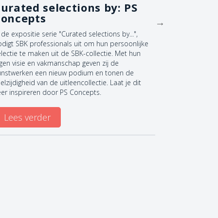
urated selections by: PS
Deel de
Concepts
 de expositie serie "Curated selections by...",
Ben jij al lid
odigt SBK professionals uit om hun persoonlijke
huis? Dan kun
lectie te maken uit de SBK-collectie. Met hun
iemand ander
igen visie en vakmanschap geven zij de
ontdekken — e
unstwerken een nieuw podium en tonen de
terugkrijgen.
elzijdigheid van de uitleencollectie. Laat je dit
eer inspireren door PS Concepts.
Lees ve
Lees verder