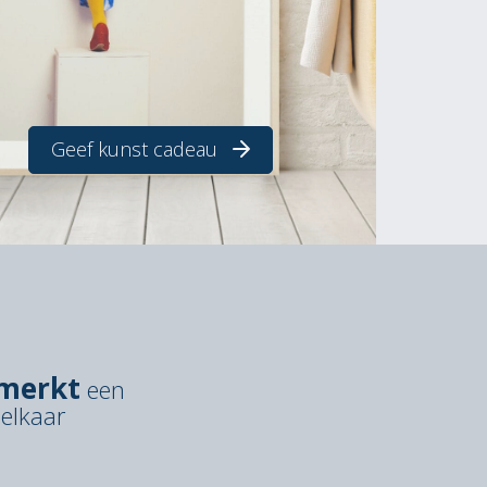
Geef kunst cadeau
merkt
een
 elkaar