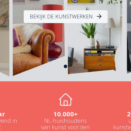
BEKIJK DE KUNSTWERKEN
ar
10.000+
2
end in
NL-huishoudens
t
van kunst voorzien
kunstw