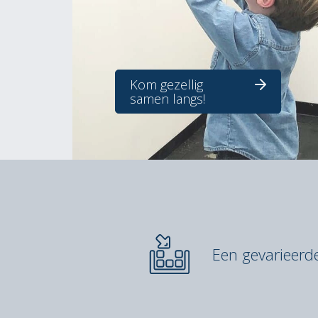
Kom gezellig
samen langs!
Een gevarieer