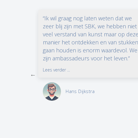
de
“Ik wil graag nog laten weten dat we
ie (of
zeer blij zijn met SBK, we hebben niet
enen en
veel verstand van kunst maar op dez
 te bouwen.
manier het ontdekken en van stukke
j het meest.
gaan houden is enorm waardevol. We
zijn ambassadeurs voor het leven.”
Lees verder ...
Hans Dijkstra