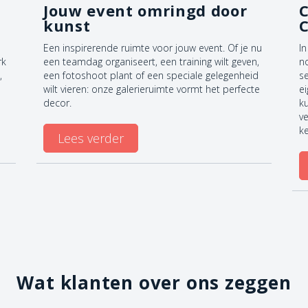
Jouw event omringd door
C
kunst
Een inspirerende ruimte voor jouw event. Of je nu
In
rk
een teamdag organiseert, een training wilt geven,
n
,
een fotoshoot plant of een speciale gelegenheid
se
wilt vieren: onze galerieruimte vormt het perfecte
e
decor.
k
ve
k
Lees verder
Wat klanten over ons zeggen