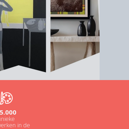
5.000
unieke
erken in de