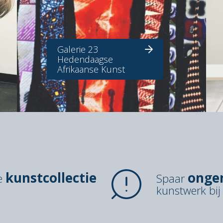
Galerie 23
Hedendaagse
Afrikaanse Kunst
kunstcollectie
onge
de
Spaar
kunstwerk bij