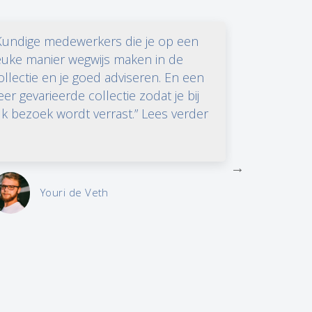
Kundige medewerkers die je op een
“Hoe fantas
euke manier wegwijs maken in de
kunst in h
ollectie en je goed adviseren. En een
SBK zou ik
eer gevarieerde collectie zodat je bij
veroorlove
lk bezoek wordt verrast.” Lees verder
Lees verder 
Youri de Veth