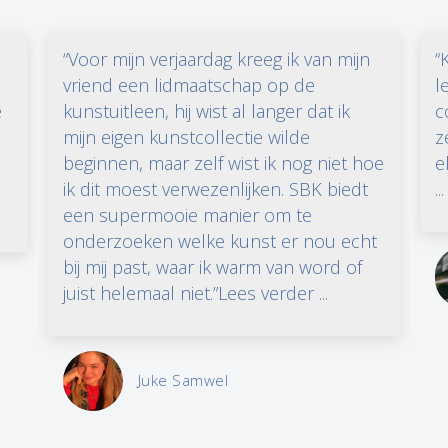
“Voor mijn verjaardag kreeg ik van mijn
“
vriend een lidmaatschap op de
l
e
kunstuitleen, hij wist al langer dat ik
c
n
mijn eigen kunstcollectie wilde
z
beginnen, maar zelf wist ik nog niet hoe
e
ik dit moest verwezenlijken. SBK biedt
...
een supermooie manier om te
onderzoeken welke kunst er nou echt
bij mij past, waar ik warm van word of
juist helemaal niet.”Lees verder ...
Juke Samwel