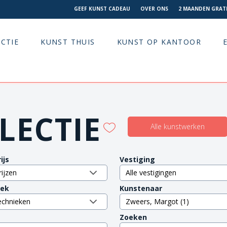
GEEF KUNST CADEAU
OVER ONS
2 MAANDEN GRATI
CTIE
KUNST THUIS
KUNST OP KANTOOR
LECTIE
Alle kunstwerken
ijs
Vestiging
iek
Kunstenaar
Zoeken