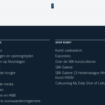
1
S
SHOP KUNST
ns
Kunst cadeaubon
ngen en openingstijden
Exposities
en op feestdagen
Over de SBK kunstcollectie
t
SBK Galerie
p de hoogte
SBK Galerie 23 Hedendaagse Afr
Kunst KNSM
Cultuurvlog My Daily Shot of Cult
 de media
res
en en ANBI
ne voorwaarden/reglement