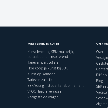
KUNST LENEN EN KOPEN
OVER ON
Kunst lenen bij SBK: makkelijk,
Over o
betaalbaar en inspirerend
Vestigi
Tarieven particulieren
Geslot
Hoe koop je kunst bij SBK
Contac
Kunst op kantoor
Blijf o
Tarieven zakelijk
Blog
SBK Young – studentenabonnement
SBK in
VYOO: laat je verrassen
Vacatu
Veelgestelde vragen
Schenk
Algeme