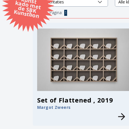
k
k
d
K
1 items.
Pagina:
1
Set of Flattened , 2019
Margot Zweers