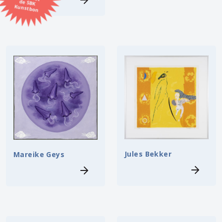
Kunstbon
Kunstenaar
Formaat
Orientatie
Kleur
Zoeken
Jules Bekker
Mareike Geys
Kerncollectie
⟨
6453 items.
Pagina:
1
2
3
4
5
6
7
8
9
10
11
12
13
14
15
16
17
18
19
20
21
22
23
24
25
26
27
28
29
30
31
⟩
32
33
34
35
36