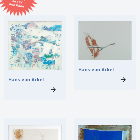
Kunstbon
Kunstenaar
Formaat
Orientatie
Kleur
Hans van Arkel
Hans van Arkel
Zoeken
Kerncollectie
10 items.
Pagina:
1