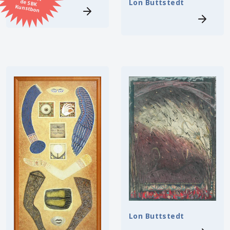
Lon Buttstedt
Kunstbon
Kunstenaar
Formaat
Orientatie
Kleur
Zoeken
Kerncollectie
26 items.
Pagina:
1
Lon Buttstedt