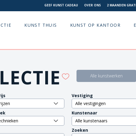
GEEF KUNST CADEAU
OVER ONS
2 MAANDEN GRATI
CTIE
KUNST THUIS
KUNST OP KANTOOR
LECTIE
Alle kunstwerken
ijs
Vestiging
iek
Kunstenaar
Zoeken