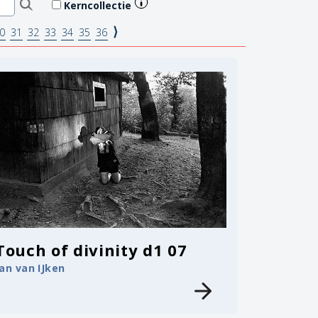
Kerncollectie
⟩
0
31
32
33
34
35
36
Touch of divinity d1 07
Jan van IJken