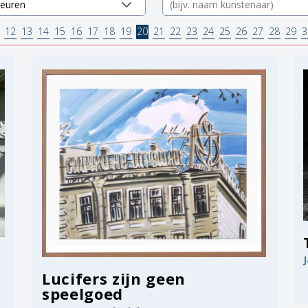
12
13
14
15
16
17
18
19
20
21
22
23
24
25
26
27
28
29
3
Lucifers zijn geen
speelgoed