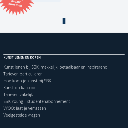
Kunstbon
Kunstenaar
1
Formaat
Orientatie
KUNST LENEN EN KOPEN
Kleur
Kunst lenen bij SBK: makkelijk, betaalbaar en inspirerend
Tarieven particulieren
Zoeken
Hoe koop je kunst bij SBK
Kunst op kantoor
Tarieven zakelijk
Kerncollectie
SBK Young – studentenabonnement
1 items.
Pagina:
1
VYOO: laat je verrassen
Veelgestelde vragen