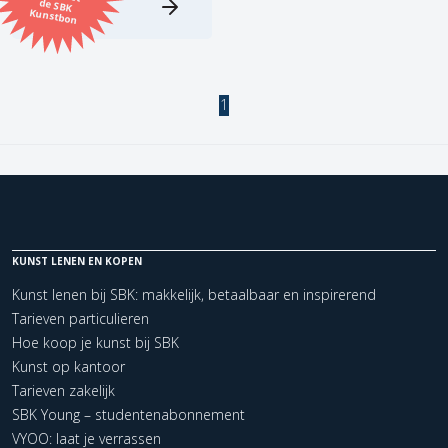
Kunstbon
Kunstenaar
Formaat
1
Orientatie
Kleur
KUNST LENEN EN KOPEN
Zoeken
Kunst lenen bij SBK: makkelijk, betaalbaar en inspirerend
Tarieven particulieren
Kerncollectie
Hoe koop je kunst bij SBK
2 items.
Pagina:
1
Kunst op kantoor
Tarieven zakelijk
SBK Young – studentenabonnement
VYOO: laat je verrassen