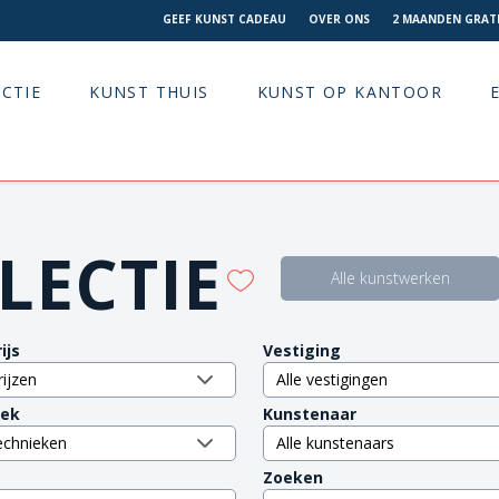
GEEF KUNST CADEAU
OVER ONS
2 MAANDEN GRATI
CTIE
KUNST THUIS
KUNST OP KANTOOR
LECTIE
Alle kunstwerken
ijs
Vestiging
iek
Kunstenaar
Zoeken