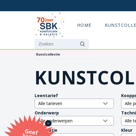
HOME
KUNSTCOLLE
Kunstcollectie
KUNSTCOL
Leentarief
Kooppr
Onderwerp
Techn
G
eef
u
n
st
a
d
o
m
et
e SB
K
u
n
stb
o
n
Orientatie
Kleur