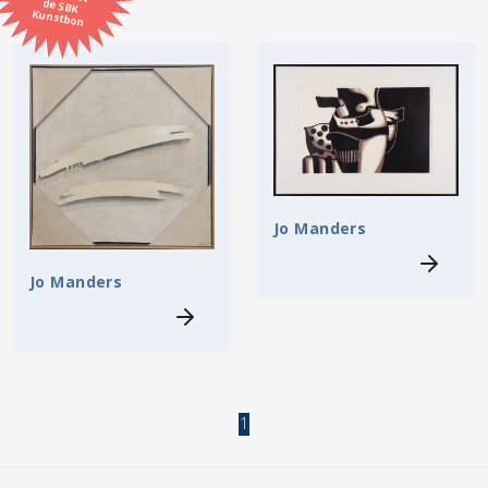
Kunstbon
Kunstenaar
Formaat
Orientatie
Jo Manders
Kleur
Jo Manders
Zoeken
Kerncollectie
4 items.
Pagina:
1
1