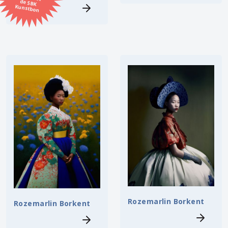
Kunstbon
Kunstenaar
Formaat
Orientatie
Kleur
Zoeken
Kerncollectie
30 items.
Pagina:
1
Rozemarlin Borkent
Rozemarlin Borkent