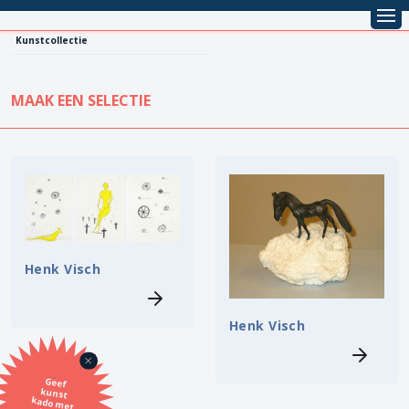
Kunstcollectie
MAAK EEN SELECTIE
KUNSTCOLLECTIE
Leentarief
Koopprijs
Alle kunstwerken
Lenen
Vestiging
Henk Visch
Kopen
Stijl
Henk Visch
Onderwerp
Geef
kunst
kado met
de SBK
Techniek