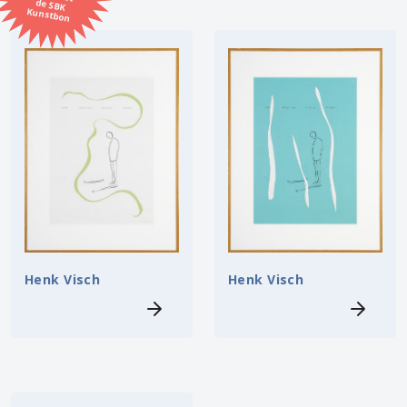
Kunstbon
Kunstenaar
Formaat
Orientatie
Kleur
Zoeken
Henk Visch
Henk Visch
Kerncollectie
5 items.
Pagina:
1