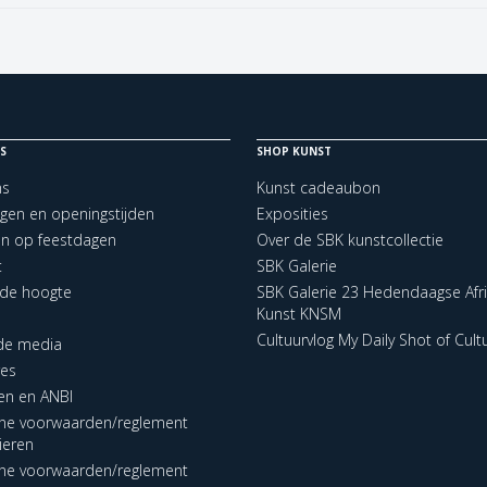
S
SHOP KUNST
ns
Kunst cadeaubon
ngen en openingstijden
Exposities
en op feestdagen
Over de SBK kunstcollectie
t
SBK Galerie
p de hoogte
SBK Galerie 23 Hedendaagse Afr
Kunst KNSM
Cultuurvlog My Daily Shot of Cult
 de media
res
en en ANBI
ne voorwaarden/reglement
lieren
ne voorwaarden/reglement