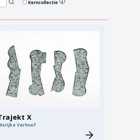
Kerncollectie
Trajekt X
Marijke Verhoef