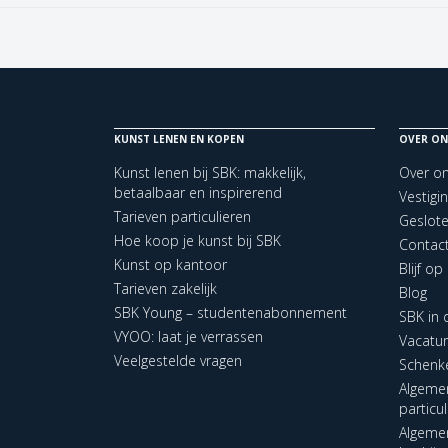
KUNST LENEN EN KOPEN
OVER ON
Kunst lenen bij SBK: makkelijk,
Over o
betaalbaar en inspirerend
Vestigi
Tarieven particulieren
Geslot
Hoe koop je kunst bij SBK
Contac
Kunst op kantoor
Blijf o
Tarieven zakelijk
Blog
SBK Young – studentenabonnement
SBK in
VYOO: laat je verrassen
Vacatu
Veelgestelde vragen
Schenk
Algeme
particu
Algeme