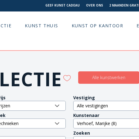
GEEF KUNST CADEAU
OVER ONS
2 MAANDEN GRATI
CTIE
KUNST THUIS
KUNST OP KANTOOR
LECTIE
Alle kunstwerken
ijs
Vestiging
iek
Kunstenaar
Zoeken