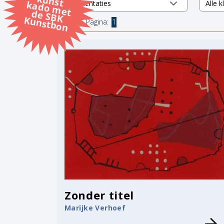
k
k
d
K
8 items.
Pagina:
1
Zonder titel
Marijke Verhoef