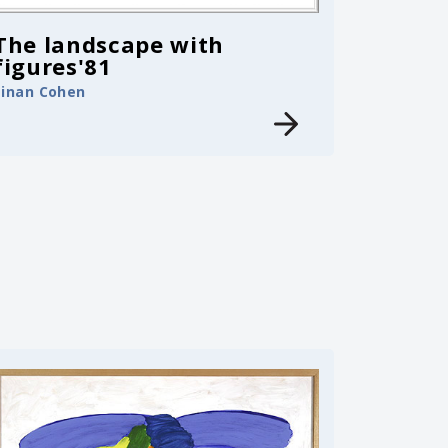
The landscape with
figures'81
Einan Cohen