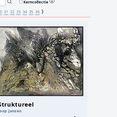
Kerncollectie
⟩
0
31
32
33
34
35
36
Struktureel
Joop Jansen