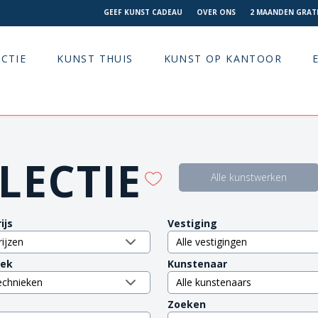
GEEF KUNST CADEAU
OVER ONS
2 MAANDEN GRATI
CTIE
KUNST THUIS
KUNST OP KANTOOR
LECTIE
Alle kunstwerken
ijs
Vestiging
iek
Kunstenaar
Zoeken