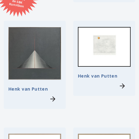
Kunstbon
Kunstenaar
Formaat
Orientatie
Kleur
Henk van Putten
Zoeken
Henk van Putten
Kerncollectie
7 items.
Pagina:
1