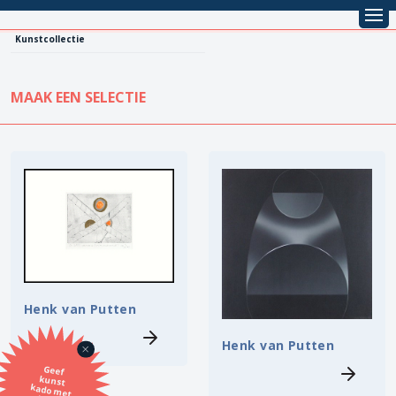
Kunstcollectie
MAAK EEN SELECTIE
KUNSTCOLLECTIE
Leentarief
Koopprijs
Alle kunstwerken
Lenen
Vestiging
Kopen
Stijl
Henk van Putten
Onderwerp
Henk van Putten
Geef
kunst
kado met
de SBK
Techniek