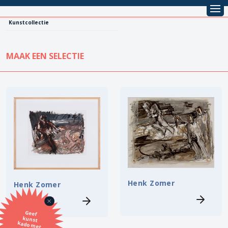
Kunstcollectie
MAAK EEN SELECTIE
KUNSTCOLLECTIE
Leentarief
Koopprijs
Alle kunstwerken
Lenen
Vestiging
Kopen
Stijl
Henk Zomer
Henk Zomer
Onderwerp
Geef
kunst
kado met
de SBK
Techniek