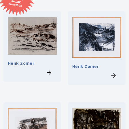
Kunstbon
Kunstenaar
Formaat
Orientatie
Kleur
Henk Zomer
Henk Zomer
Zoeken
Kerncollectie
45 items.
Pagina:
1