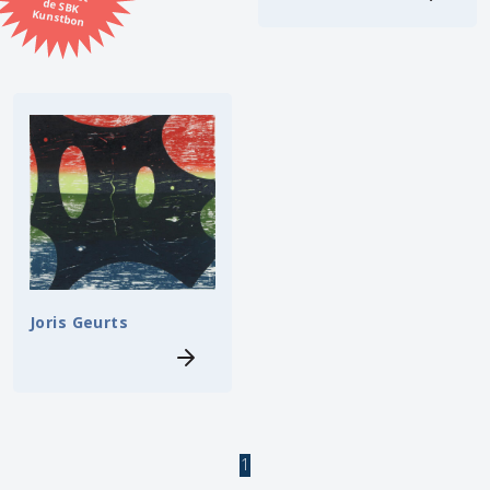
Kunstbon
Kunstenaar
Formaat
Orientatie
Kleur
Zoeken
Joris Geurts
Kerncollectie
3 items.
Pagina:
1
1