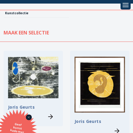
Kunstcollectie
MAAK EEN SELECTIE
KUNSTCOLLECTIE
Leentarief
Koopprijs
Alle kunstwerken
Lenen
Vestiging
Kopen
Stijl
Joris Geurts
Onderwerp
Joris Geurts
Geef
kunst
kado met
de SBK
Techniek