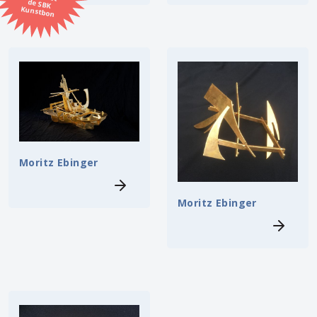
Kunstbon
Kunstenaar
Formaat
Orientatie
Kleur
Moritz Ebinger
Zoeken
Moritz Ebinger
Kerncollectie
5 items.
Pagina:
1