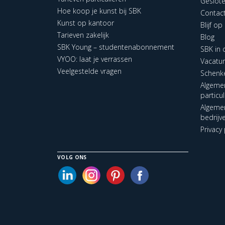
Geslot
Hoe koop je kunst bij SBK
Contac
Kunst op kantoor
Blijf o
Tarieven zakelijk
Blog
SBK Young – studentenabonnement
SBK in
VYOO: laat je verrassen
Vacatu
Veelgestelde vragen
Schenk
Algeme
particu
Algeme
bedrijv
Privacy 
VOLG ONS