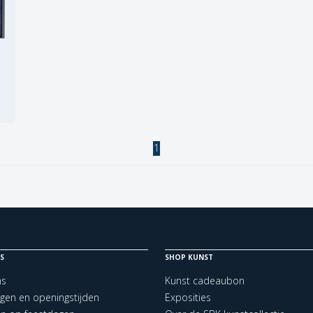
1
S
SHOP KUNST
ns
Kunst cadeaubon
ngen en openingstijden
Exposities