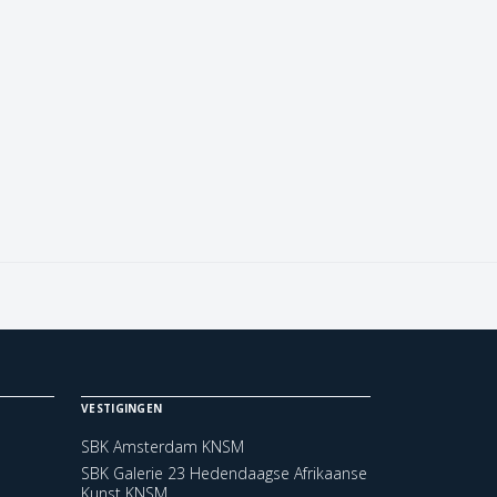
VESTIGINGEN
SBK Amsterdam KNSM
SBK Galerie 23 Hedendaagse Afrikaanse
Kunst KNSM