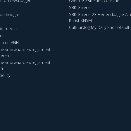
en op feestdagen
Over de SBK kunstcollectie
t
SBK Galerie
p de hoogte
SBK Galerie 23 Hedendaagse Afr
Kunst KNSM
Cultuurvlog My Daily Shot of Cult
 de media
res
en en ANBI
ne voorwaarden/reglement
lieren
ne voorwaarden/reglement
en
policy