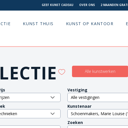
GEEF KUNST CADEAU
OVER ONS
2 MAANDEN GRATI
CTIE
KUNST THUIS
KUNST OP KANTOOR
LECTIE
Alle kunstwerken
ijs
Vestiging
iek
Kunstenaar
Zoeken