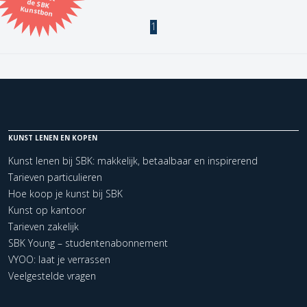
Kunstbon
1
Kunstenaar
Formaat
Orientatie
KUNST LENEN EN KOPEN
Kleur
Kunst lenen bij SBK: makkelijk, betaalbaar en inspirerend
Tarieven particulieren
Zoeken
Hoe koop je kunst bij SBK
Kunst op kantoor
Tarieven zakelijk
Kerncollectie
SBK Young – studentenabonnement
1 items.
Pagina:
1
VYOO: laat je verrassen
Veelgestelde vragen