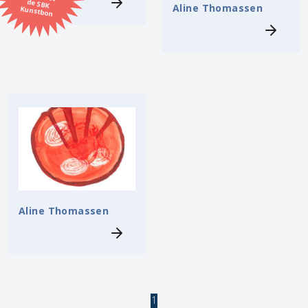
Aline Thomassen
Kunstbon
Kunstenaar
Formaat
Orientatie
Kleur
Zoeken
Aline Thomassen
Kerncollectie
3 items.
Pagina:
1
1