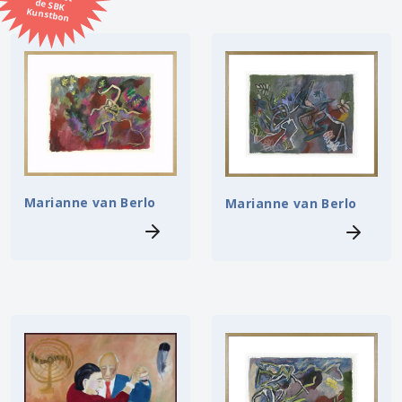
Kunstbon
Kunstenaar
Formaat
Orientatie
Kleur
Marianne van Berlo
Marianne van Berlo
Zoeken
Kerncollectie
9 items.
Pagina:
1