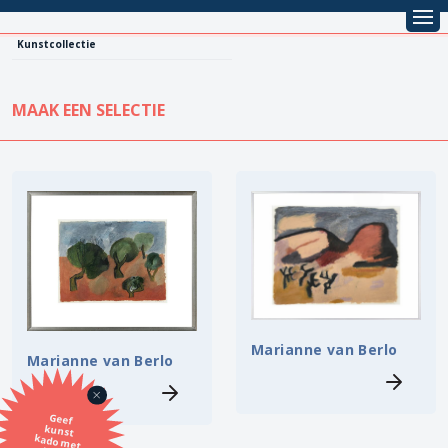
Kunstcollectie
MAAK EEN SELECTIE
KUNSTCOLLECTIE
Leentarief
Koopprijs
Alle kunstwerken
Lenen
Vestiging
Kopen
Stijl
Marianne van Berlo
Marianne van Berlo
Onderwerp
Geef
kunst
kado met
de SBK
Techniek