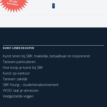
Kunstbon
1
Kunstenaar
Formaat
Orientatie
KUNST LENEN EN KOPEN
Kleur
Kunst lenen bij SBK: makkelijk, betaalbaar en inspirerend
Tarieven particulieren
Zoeken
Hoe koop je kunst bij SBK
Kunst op kantoor
Tarieven zakelijk
Kerncollectie
SBK Young – studentenabonnement
2 items.
Pagina:
1
VYOO: laat je verrassen
Veelgestelde vragen