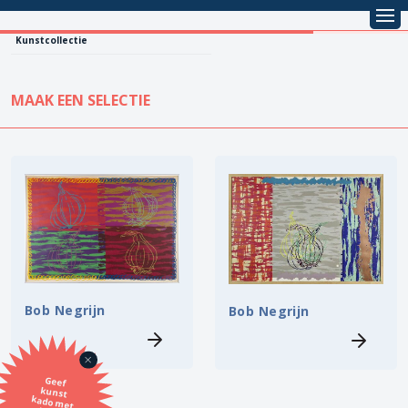
Kunstcollectie
MAAK EEN SELECTIE
KUNSTCOLLECTIE
Leentarief
Koopprijs
Alle kunstwerken
Lenen
Vestiging
Kopen
Stijl
Bob Negrijn
Bob Negrijn
Onderwerp
Geef
kunst
kado met
de SBK
Techniek