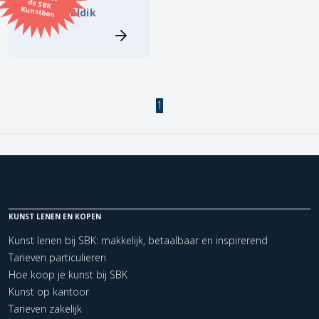
Kunstbon
Ellen van Eldik
Kunstenaar
Formaat
1
Orientatie
Kleur
Zoeken
KUNST LENEN EN KOPEN
Kerncollectie
Kunst lenen bij SBK: makkelijk, betaalbaar en inspirerend
Tarieven particulieren
1 items.
Pagina:
1
Hoe koop je kunst bij SBK
Kunst op kantoor
Tarieven zakelijk