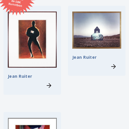
Kunstbon
Kunstenaar
Formaat
Orientatie
Jean Ruiter
Kleur
Jean Ruiter
Zoeken
Kerncollectie
5 items.
Pagina:
1