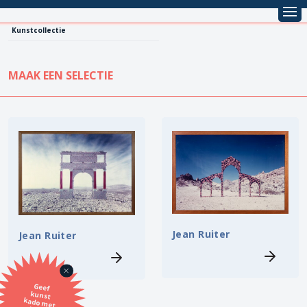
Kunstcollectie
MAAK EEN SELECTIE
KUNSTCOLLECTIE
Leentarief
Koopprijs
Alle kunstwerken
Lenen
Vestiging
Kopen
Stijl
Jean Ruiter
Jean Ruiter
Onderwerp
Geef
kunst
kado met
de SBK
Techniek