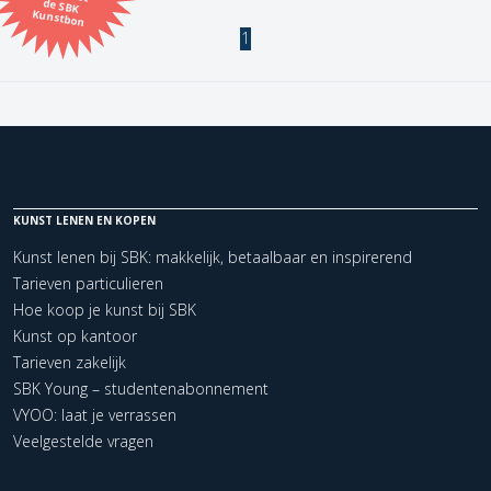
Kunstbon
1
Kunstenaar
Formaat
Orientatie
KUNST LENEN EN KOPEN
Kleur
Kunst lenen bij SBK: makkelijk, betaalbaar en inspirerend
Tarieven particulieren
Zoeken
Hoe koop je kunst bij SBK
Kunst op kantoor
Tarieven zakelijk
Kerncollectie
SBK Young – studentenabonnement
2 items.
Pagina:
1
VYOO: laat je verrassen
Veelgestelde vragen