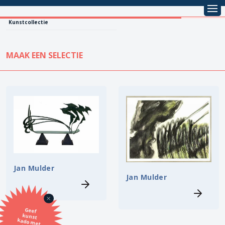
Kunstcollectie
MAAK EEN SELECTIE
KUNSTCOLLECTIE
Leentarief
Koopprijs
Alle kunstwerken
Lenen
Vestiging
Kopen
Stijl
Jan Mulder
Jan Mulder
Onderwerp
Geef
kunst
kado met
de SBK
Techniek