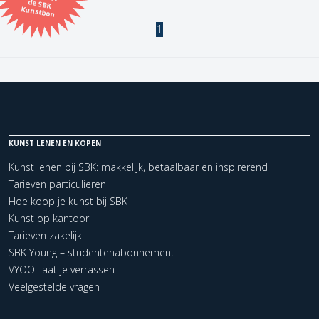
Kunstbon
1
Kunstenaar
Formaat
Orientatie
KUNST LENEN EN KOPEN
Kleur
Kunst lenen bij SBK: makkelijk, betaalbaar en inspirerend
Tarieven particulieren
Zoeken
Hoe koop je kunst bij SBK
Kunst op kantoor
Tarieven zakelijk
Kerncollectie
SBK Young – studentenabonnement
1 items.
Pagina:
1
VYOO: laat je verrassen
Veelgestelde vragen