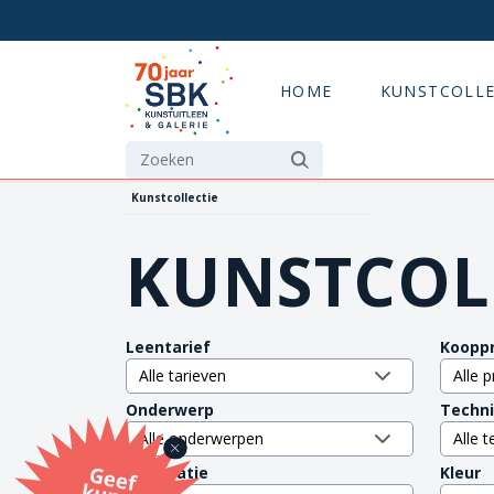
HOME
KUNSTCOLLE
Kunstcollectie
KUNSTCOL
Leentarief
Kooppr
Onderwerp
Techn
G
eef
u
n
st
a
d
o
m
et
e SB
K
u
n
stb
o
n
Orientatie
Kleur