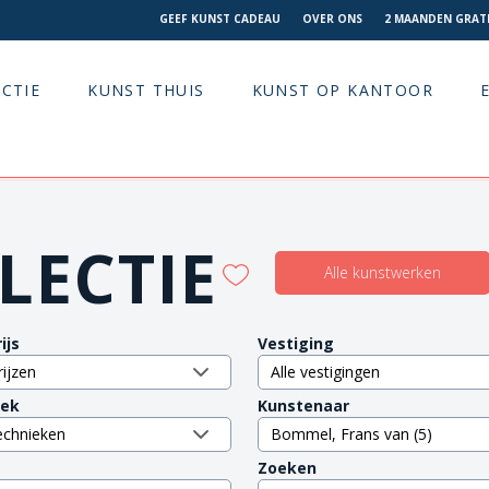
GEEF KUNST CADEAU
OVER ONS
2 MAANDEN GRATI
CTIE
KUNST THUIS
KUNST OP KANTOOR
LECTIE
Alle kunstwerken
ijs
Vestiging
iek
Kunstenaar
Zoeken