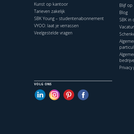
Kunst op kantoor
Blijf o
Tarieven zakelijk
Blog
SBK Young – studentenabonnement
SBK in
VYOO: laat je verrassen
Vacatu
Veelgestelde vragen
Schenk
Algeme
particu
Algeme
bedrijv
Privacy 
VOLG ONS