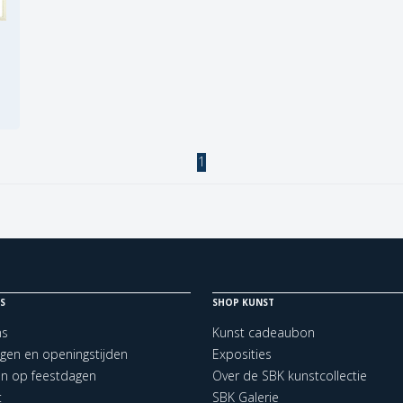
1
S
SHOP KUNST
ns
Kunst cadeaubon
ngen en openingstijden
Exposities
en op feestdagen
Over de SBK kunstcollectie
t
SBK Galerie