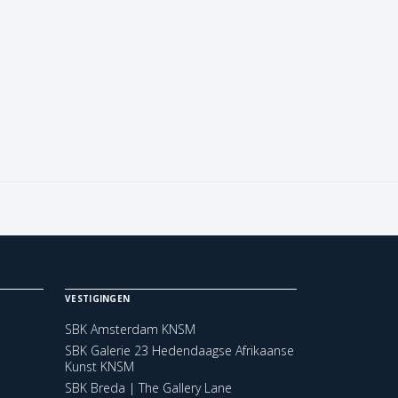
VESTIGINGEN
SBK Amsterdam KNSM
SBK Galerie 23 Hedendaagse Afrikaanse
Kunst KNSM
SBK Breda | The Gallery Lane