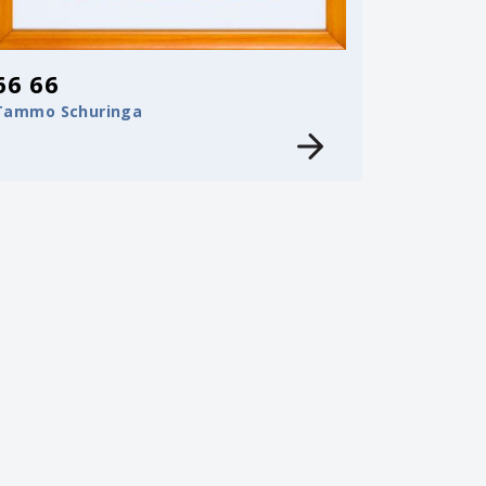
66 66
Tammo Schuringa