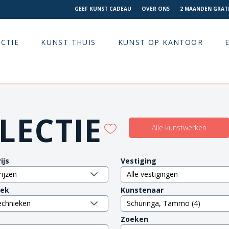
GEEF KUNST CADEAU
OVER ONS
2 MAANDEN GRATI
CTIE
KUNST THUIS
KUNST OP KANTOOR
LECTIE
Alle kunstwerken
ijs
Vestiging
iek
Kunstenaar
Zoeken