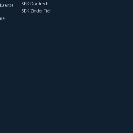
SBK Dordrecht
ikaanse
SBK Zinder Tiel
ure