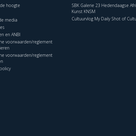
p de hoogte
SBK Galerie 23 Hedendaagse Afr
Kunst KNSM
Cultuurvlog My Daily Shot of Cult
 de media
res
en en ANBI
ne voorwaarden/reglement
lieren
ne voorwaarden/reglement
en
policy