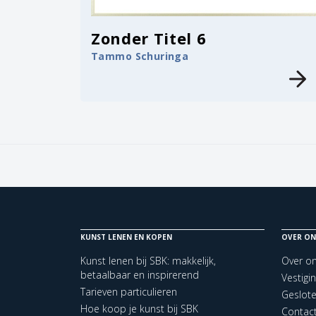
Zonder Titel 6
Tammo Schuringa
KUNST LENEN EN KOPEN
OVER ON
Kunst lenen bij SBK: makkelijk,
Over o
betaalbaar en inspirerend
Vestigi
Tarieven particulieren
Geslot
Hoe koop je kunst bij SBK
Contac