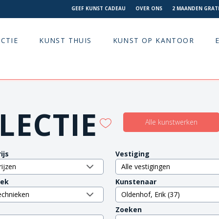
GEEF KUNST CADEAU
OVER ONS
2 MAANDEN GRATI
CTIE
KUNST THUIS
KUNST OP KANTOOR
LECTIE
Alle kunstwerken
ijs
Vestiging
iek
Kunstenaar
Zoeken