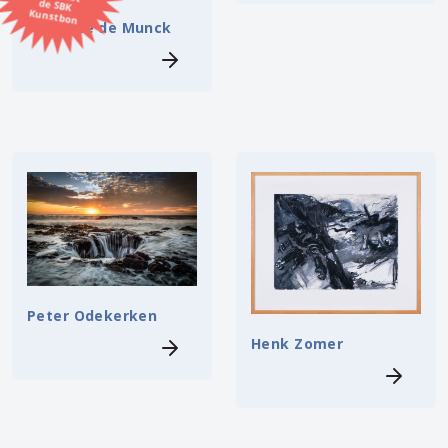
Kunstbon
Hanneke de Munck
Kunstenaar
Formaat
Orientatie
Kleur
Zoeken
Peter Odekerken
Kerncollectie
Henk Zomer
⟨
6447 items.
Pagina:
1
2
3
4
5
6
7
8
9
10
11
12
13
14
15
16
17
18
19
20
21
22
23
24
25
26
27
28
29
30
31
⟩
32
33
34
35
36