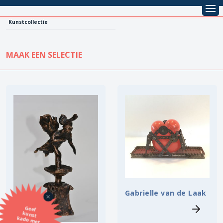
Kunstcollectie
MAAK EEN SELECTIE
KUNSTCOLLECTIE
Leentarief
Koopprijs
Alle kunstwerken
Lenen
Vestiging
Kopen
Stijl
Onderwerp
Gabrielle van de Laak
Geef
kunst
kado met
de SBK
Techniek