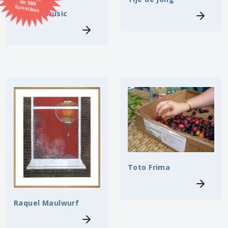
Kunstbon
Sanja Marusic
Kunstenaar
Formaat
Orientatie
Kleur
Zoeken
Toto Frima
Kerncollectie
⟨
6448 items.
Pagina:
1
2
3
4
5
6
7
8
9
10
11
12
13
14
15
16
17
18
19
20
21
22
23
24
25
26
27
28
29
30
31
Raquel Maulwurf
⟩
32
33
34
35
36