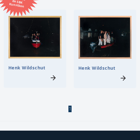
Kunstbon
Kunstenaar
Formaat
Orientatie
Kleur
Henk Wildschut
Henk Wildschut
Zoeken
Kerncollectie
1
4 items.
Pagina:
1