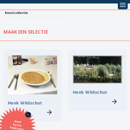
Kunstcollectie
MAAK EEN SELECTIE
KUNSTCOLLECTIE
Leentarief
Koopprijs
Alle kunstwerken
Lenen
Vestiging
Kopen
Henk Wildschut
Stijl
Henk Wildschut
Onderwerp
Geef
kunst
kado met
de SBK
Techniek