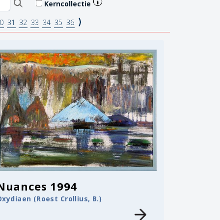
Kerncollectie
⟩
0
31
32
33
34
35
36
Nuances 1994
Oxydiaen (Roest Crollius, B.)