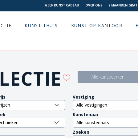
GEEF KUNST CADEAU
OVER ONS
2 MAANDEN GRATI
CTIE
KUNST THUIS
KUNST OP KANTOOR
LECTIE
Alle kunstwerken
ijs
Vestiging
iek
Kunstenaar
Zoeken