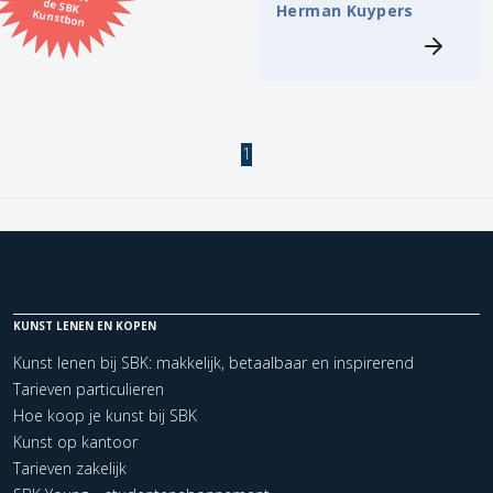
Herman Kuypers
Kunstbon
Kunstenaar
Formaat
1
Orientatie
Kleur
Zoeken
KUNST LENEN EN KOPEN
Kunst lenen bij SBK: makkelijk, betaalbaar en inspirerend
Kerncollectie
Tarieven particulieren
2 items.
Pagina:
1
Hoe koop je kunst bij SBK
Kunst op kantoor
Tarieven zakelijk