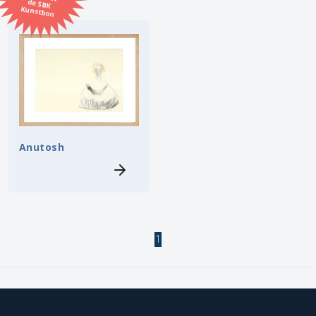
Kunstbon
Kunstenaar
Formaat
Orientatie
Anutosh
Kleur
Zoeken
Kerncollectie
1
3 items.
Pagina:
1