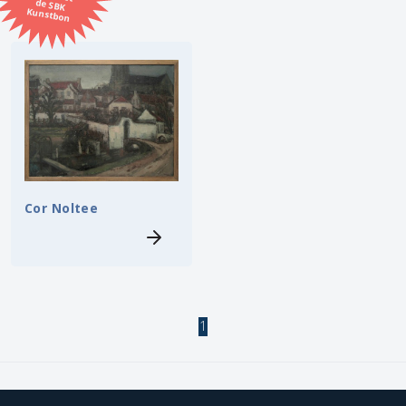
Kunstbon
Kunstenaar
Formaat
Orientatie
Kleur
Cor Noltee
Zoeken
Kerncollectie
1
3 items.
Pagina:
1