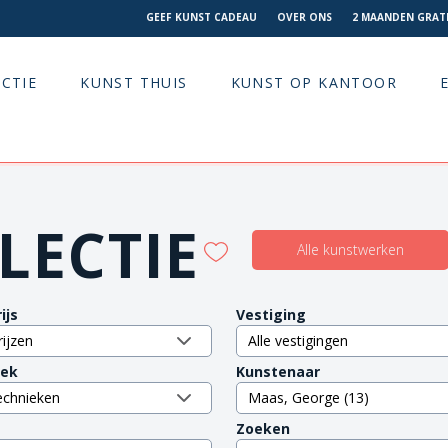
GEEF KUNST CADEAU
OVER ONS
2 MAANDEN GRATI
CTIE
KUNST THUIS
KUNST OP KANTOOR
LECTIE
Alle kunstwerken
ijs
Vestiging
iek
Kunstenaar
Zoeken