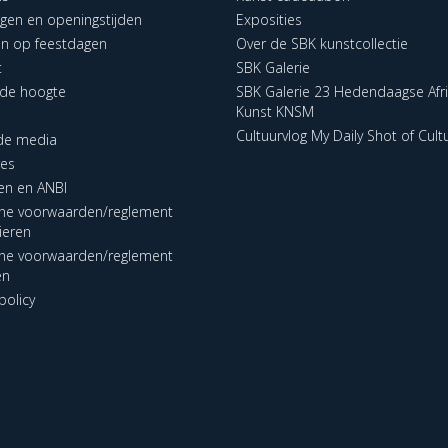
ngen en openingstijden
Exposities
en op feestdagen
Over de SBK kunstcollectie
t
SBK Galerie
p de hoogte
SBK Galerie 23 Hedendaagse Afr
Kunst KNSM
Cultuurvlog My Daily Shot of Cult
 de media
res
en en ANBI
ne voorwaarden/reglement
lieren
ne voorwaarden/reglement
en
policy