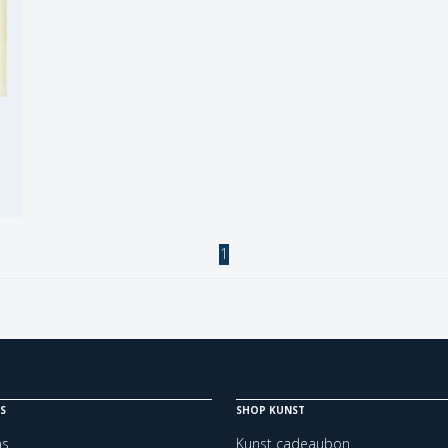
1
S
SHOP KUNST
ns
Kunst cadeaubon