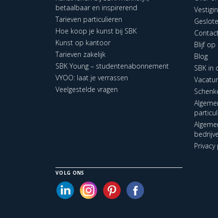
betaalbaar en inspirerend
Vestigi
Tarieven particulieren
Geslot
Hoe koop je kunst bij SBK
Contac
Kunst op kantoor
Blijf o
Tarieven zakelijk
Blog
SBK Young – studentenabonnement
SBK in
VYOO: laat je verrassen
Vacatu
Veelgestelde vragen
Schenk
Algeme
particu
Algeme
bedrijv
Privacy 
VOLG ONS