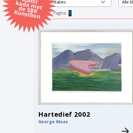
k
k
d
K
13 items.
Pagina:
1
Hartedief 2002
George Maas