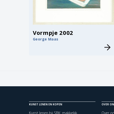
Vormpje 2002
George Maas
KUNST LENEN EN KOPEN
OVER ON
Kunst lenen bij SBK: makkelijk,
Over o