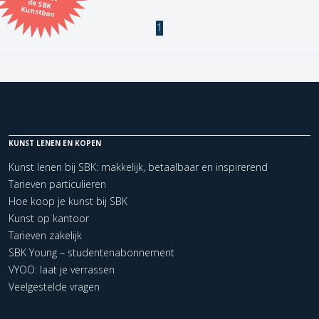
Kunstbon
1
Kunstenaar
Formaat
Orientatie
KUNST LENEN EN KOPEN
Kleur
Kunst lenen bij SBK: makkelijk, betaalbaar en inspirerend
Tarieven particulieren
Zoeken
Hoe koop je kunst bij SBK
Kunst op kantoor
Tarieven zakelijk
Kerncollectie
SBK Young – studentenabonnement
1 items.
Pagina:
1
VYOO: laat je verrassen
Veelgestelde vragen