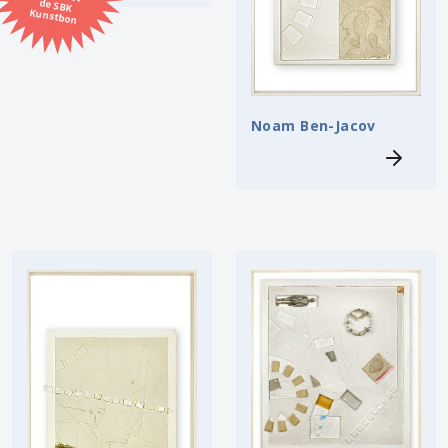
Kunstbon
Kunstenaar
Formaat
Noam Ben-Jacov
Orientatie
Kleur
Zoeken
Kerncollectie
5 items.
Pagina:
1