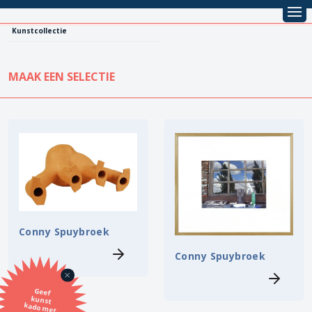
Kunstcollectie
MAAK EEN SELECTIE
KUNSTCOLLECTIE
Leentarief
Koopprijs
Alle kunstwerken
Lenen
Vestiging
Kopen
Stijl
Conny Spuybroek
Conny Spuybroek
Onderwerp
Geef
kunst
kado met
de SBK
Techniek