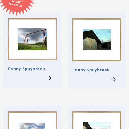
Kunstbon
Kunstenaar
Formaat
Orientatie
Kleur
Conny Spuybroek
Conny Spuybroek
Zoeken
Kerncollectie
8 items.
Pagina:
1