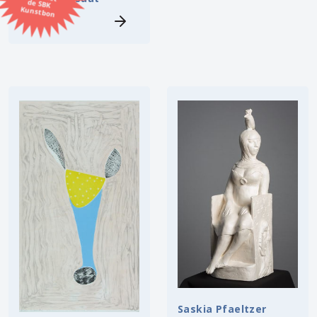
Kunstbon
Kunstenaar
Formaat
Orientatie
Kleur
Zoeken
Kerncollectie
⟨
6448 items.
Pagina:
1
2
3
4
5
6
7
8
9
10
11
12
13
14
15
16
17
18
19
20
21
22
23
24
25
26
27
28
29
30
31
⟩
32
33
34
35
36
Saskia Pfaeltzer