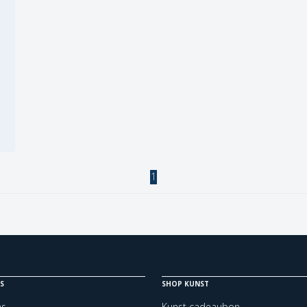
1
S
SHOP KUNST
ns
Kunst cadeaubon