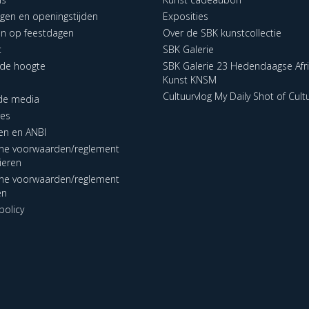
ngen en openingstijden
Exposities
en op feestdagen
Over de SBK kunstcollectie
t
SBK Galerie
p de hoogte
SBK Galerie 23 Hedendaagse Afr
Kunst KNSM
Cultuurvlog My Daily Shot of Cult
 de media
res
en en ANBI
ne voorwaarden/reglement
lieren
ne voorwaarden/reglement
en
policy