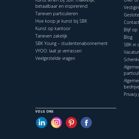
betaalbaar en inspirerend
Vestigi
Tarieven particulieren
Geslot
Hoe koop je kunst bij SBK
Contac
Kunst op kantoor
Blijf o
Tarieven zakelijk
Blog
SBK Young – studentenabonnement
SBK in
VYOO: laat je verrassen
Vacatu
Veelgestelde vragen
Schenk
Algeme
particu
Algeme
bedrijv
Privacy 
VOLG ONS