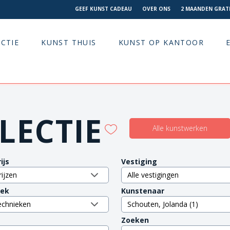
GEEF KUNST CADEAU
OVER ONS
2 MAANDEN GRATI
CTIE
KUNST THUIS
KUNST OP KANTOOR
LECTIE
Alle kunstwerken
ijs
Vestiging
iek
Kunstenaar
Zoeken