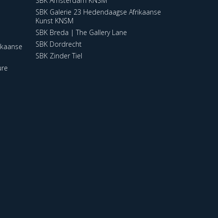
SBK Amsterdam KNSM
SBK Galerie 23 Hedendaagse Afrikaanse
Kunst KNSM
SBK Breda | The Gallery Lane
SBK Dordrecht
ikaanse
SBK Zinder Tiel
ure