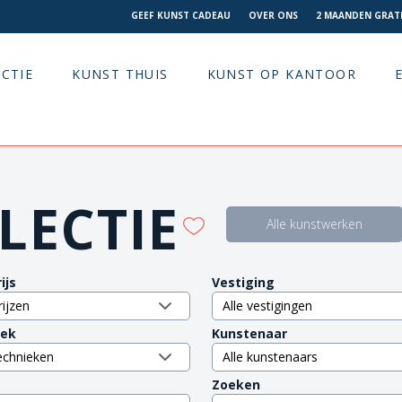
GEEF KUNST CADEAU
OVER ONS
2 MAANDEN GRATI
CTIE
KUNST THUIS
KUNST OP KANTOOR
LECTIE
Alle kunstwerken
ijs
Vestiging
iek
Kunstenaar
Zoeken