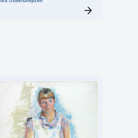
Elka Oudenampsen