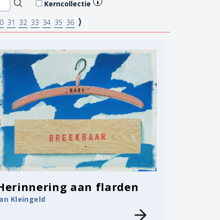
Kerncollectie
⟩
0
31
32
33
34
35
36
Herinnering aan flarden
Jan Kleingeld