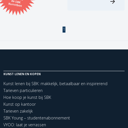
Kunstbon
Kunstenaar
Formaat
1
Orientatie
Kleur
KUNST LENEN EN KOPEN
Zoeken
Kunst lenen bij SBK: makkelijk, betaalbaar en inspirerend
Tarieven particulieren
Kerncollectie
Hoe koop je kunst bij SBK
2 items.
Pagina:
1
Kunst op kantoor
Tarieven zakelijk
SBK Young – studentenabonnement
VYOO: laat je verrassen