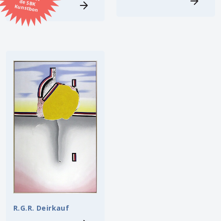
Kunstbon
Kunstenaar
Formaat
Orientatie
Kleur
Zoeken
Kerncollectie
3 items.
Pagina:
1
R.G.R. Deirkauf