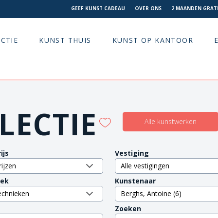
GEEF KUNST CADEAU
OVER ONS
2 MAANDEN GRATI
CTIE
KUNST THUIS
KUNST OP KANTOOR
LECTIE
Alle kunstwerken
ijs
Vestiging
iek
Kunstenaar
Zoeken