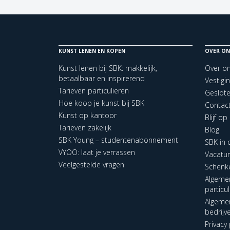
KUNST LENEN EN KOPEN
OVER ON
Kunst lenen bij SBK: makkelijk,
Over o
betaalbaar en inspirerend
Vestigi
Tarieven particulieren
Geslot
Hoe koop je kunst bij SBK
Contac
Kunst op kantoor
Blijf o
Tarieven zakelijk
Blog
SBK Young – studentenabonnement
SBK in
VYOO: laat je verrassen
Vacatu
Veelgestelde vragen
Schenk
Algeme
particu
Algeme
bedrijv
Privacy 