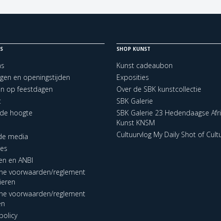
S
SHOP KUNST
ns
Kunst cadeaubon
ngen en openingstijden
Exposities
en op feestdagen
Over de SBK kunstcollectie
t
SBK Galerie
p de hoogte
SBK Galerie 23 Hedendaagse Afr
Kunst KNSM
Cultuurvlog My Daily Shot of Cult
 de media
res
en en ANBI
ne voorwaarden/reglement
lieren
ne voorwaarden/reglement
en
policy