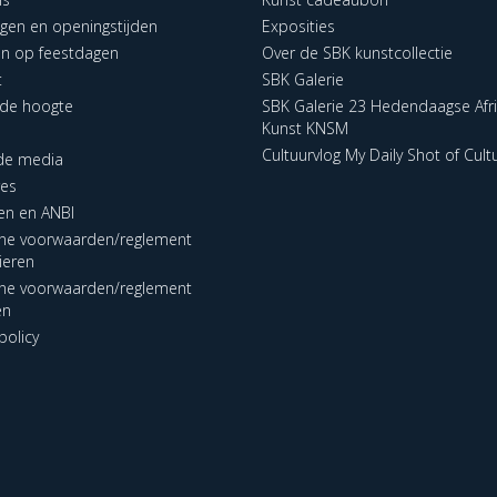
ngen en openingstijden
Exposities
en op feestdagen
Over de SBK kunstcollectie
t
SBK Galerie
p de hoogte
SBK Galerie 23 Hedendaagse Afr
Kunst KNSM
Cultuurvlog My Daily Shot of Cult
 de media
res
en en ANBI
ne voorwaarden/reglement
lieren
ne voorwaarden/reglement
en
policy