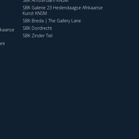
SBK Amsterdam KNSM
SBK Galerie 23 Hedendaagse Afrikaanse
Kunst KNSM
SBK Breda | The Gallery Lane
SBK Dordrecht
ikaanse
SBK Zinder Tiel
ure