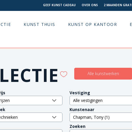
GEEF KUNST CADEAU
OVER ONS
2 MAANDEN GRATI
CTIE
KUNST THUIS
KUNST OP KANTOOR
LECTIE
Alle kunstwerken
ijs
Vestiging
iek
Kunstenaar
Zoeken