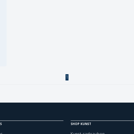
1
S
SHOP KUNST
ns
Kunst cadeaubon