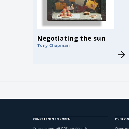
Negotiating the sun
Tony Chapman
KUNST LENEN EN KOPEN
OVER ON
Kunst lenen bij SBK: makkelijk,
Over o