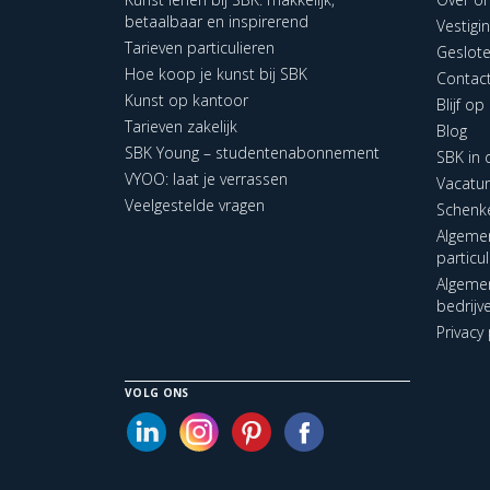
betaalbaar en inspirerend
Vestigi
Tarieven particulieren
Geslot
Hoe koop je kunst bij SBK
Contac
Kunst op kantoor
Blijf o
Tarieven zakelijk
Blog
SBK Young – studentenabonnement
SBK in
VYOO: laat je verrassen
Vacatu
Veelgestelde vragen
Schenk
Algeme
particu
Algeme
bedrijv
Privacy 
VOLG ONS